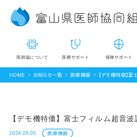
医師協について
医療サポート
保険サポート
HOME
お知らせ一覧
医療機器
【デモ機特価】富
組合加入のご案内
医療機器
事業概要
医療消耗品
SDGs宣言
紙カルテ・白衣・ナースウェア
印刷物
資格・許認可
【デモ機特価】富士フィルム超音波
書籍販売
関連団体・取引企業
集患対策
提携取引をお考えの企業様へ
医療機器
2024.09.05