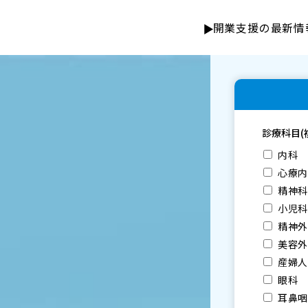
開業支援の最新情
診療科目(
内科
心療
精神
小児
精神
美容
産婦
眼科
耳鼻