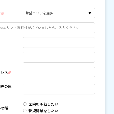
ア
※
※
ドレス
※
務先の医
医院を承継したい
わせ種
新規開業をしたい