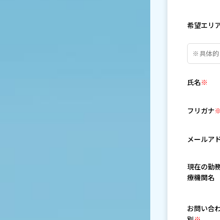
希望エリ
氏名
※
フリガナ
メールア
現在の勤
療機関名
お問い合
別
※